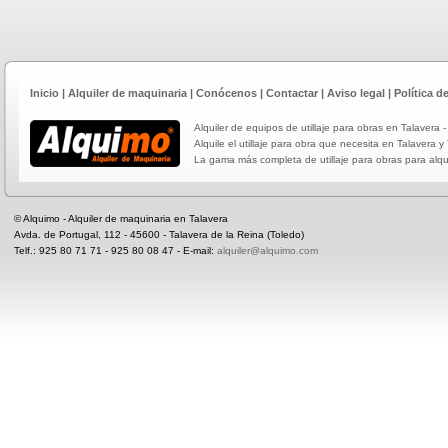
Inicio
|
Alquiler de maquinaria
|
Conócenos
|
Contactar
|
Aviso legal
|
Política d
Alquiler de equipos de utillaje para obras en Talavera -
Alquile el utillaje para obra que necesita en Talavera y
La gama más completa de utillaje para obras para alqui
© Alquimo - Alquiler de maquinaria en Talavera
Avda. de Portugal, 112 - 45600 - Talavera de la Reina (Toledo)
Telf.: 925 80 71 71 - 925 80 08 47 - E-mail:
alquiler@alquimo.com